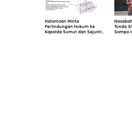
Halomoan Minta
Nasabah
Perlindungan Hukum ke
Tunda Si
Kapolda Sumut dan Sejumlah
Sompo I
Institusi Terkait Kasus PT
Sompo