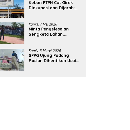
Kebun PTPN Cot Girek
Diokupasi dan Dijarah:
Pekerja Menderita,
Negara Rugi Miliaran
Rupiah
Kamis, 7 Mei 2026
Minta Penyelesaian
Sengketa Lahan,
Ratusan Karyawan PTPN
Geruduk Kantor Bupati
Aceh Utara
Kamis, 5 Maret 2026
SPPG Ujung Padang
Rasian Dihentikan Usai
Pelajar di Aceh Selatan
Keracunan MBG