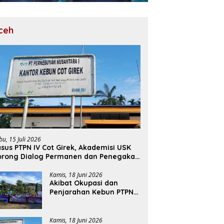
ceh
bu, 15 Juli 2026
sus PTPN IV Cot Girek, Akademisi USK
orong Dialog Permanen dan Penegakan
ukum
Kamis, 18 Juni 2026
Akibat Okupasi dan
Penjarahan Kebun PTPN
Cot Girek, Perekonomian
Ribuan Pekerja
Terdampak
Kamis, 18 Juni 2026