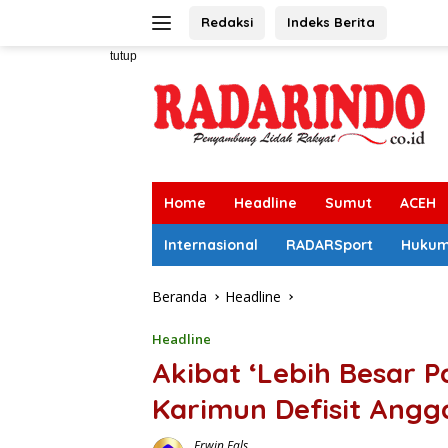
Langsung
Redaksi
Indeks Berita
ke
konten
tutup
Home
Headline
Sumut
ACEH
Internasional
RADARSport
Huku
Beranda
Headline
Headline
Akibat ‘Lebih Besar P
Karimun Defisit Angg
Erwin Fals