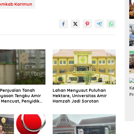
emkab Karimun
Penjualan Tanah
Lahan Menyusut Puluhan
ayasan Tengku Amir
Hektare, Universitas Amir
Mencuat, Penyidik
Hamzah Jadi Sorotan
 Usut