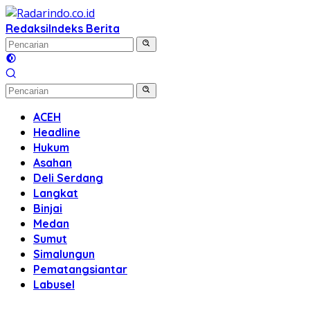
Langsung
ke
Redaksi
Indeks Berita
konten
ACEH
Headline
Hukum
Asahan
Deli Serdang
Langkat
Binjai
Medan
Sumut
Simalungun
Pematangsiantar
Labusel