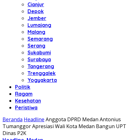
Cianjur
Depok
Jember
Lumajang
Malang
Semarang
Serang
Sukabumi
Surabaya
Tangerang
Trenggalek
Yogyakarta
Politik
Ragam
Kesehatan
Peristiwa
Beranda
Headline
Anggota DPRD Medan Antonius
Tumanggor Apresiasi Wali Kota Medan Bangun UPT
Dinas P2K