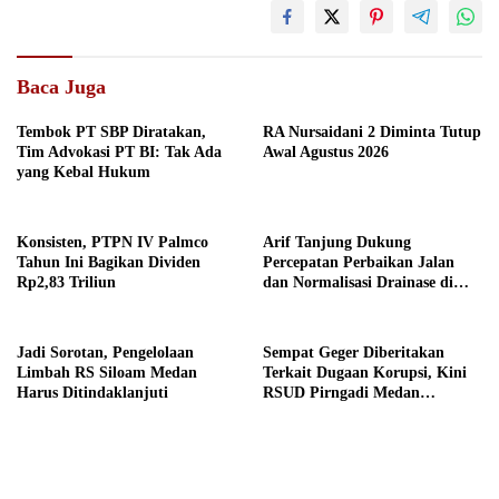
Baca Juga
Tembok PT SBP Diratakan,
RA Nursaidani 2 Diminta Tutup
Tim Advokasi PT BI: Tak Ada
Awal Agustus 2026
yang Kebal Hukum
Konsisten, PTPN IV Palmco
Arif Tanjung Dukung
Tahun Ini Bagikan Dividen
Percepatan Perbaikan Jalan
Rp2,83 Triliun
dan Normalisasi Drainase di
Medan
Jadi Sorotan, Pengelolaan
Sempat Geger Diberitakan
Limbah RS Siloam Medan
Terkait Dugaan Korupsi, Kini
Harus Ditindaklanjuti
RSUD Pirngadi Medan
Digeledah Kejari