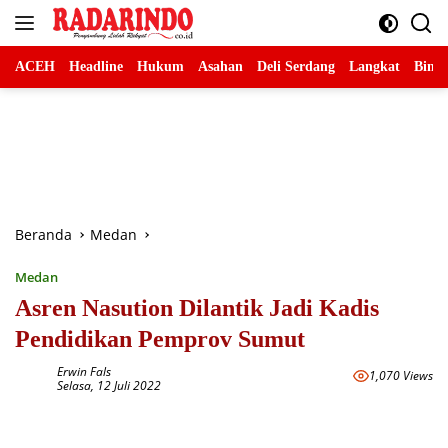
Langsung
ke
konten
ACEH
Headline
Hukum
Asahan
Deli Serdang
Langkat
Binja
Beranda
Medan
Medan
Asren Nasution Dilantik Jadi Kadis
Pendidikan Pemprov Sumut
Erwin Fals
1,070 Views
Selasa, 12 Juli 2022