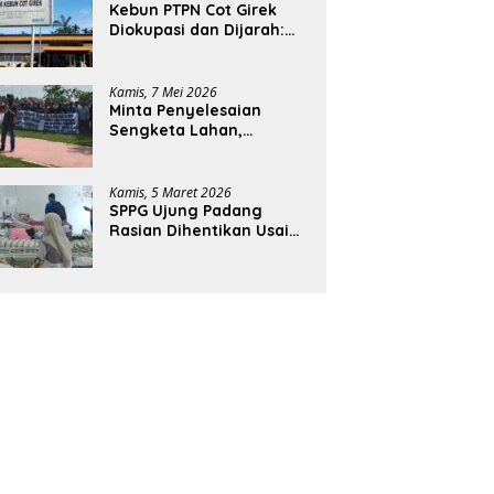
Kebun PTPN Cot Girek
Diokupasi dan Dijarah:
Pekerja Menderita,
Negara Rugi Miliaran
Rupiah
Kamis, 7 Mei 2026
Minta Penyelesaian
Sengketa Lahan,
Ratusan Karyawan PTPN
Geruduk Kantor Bupati
Aceh Utara
Kamis, 5 Maret 2026
SPPG Ujung Padang
Rasian Dihentikan Usai
Pelajar di Aceh Selatan
Keracunan MBG