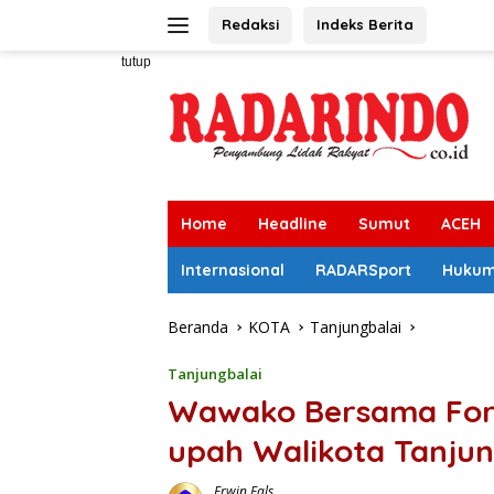
Langsung
Redaksi
Indeks Berita
ke
konten
tutup
Home
Headline
Sumut
ACEH
Internasional
RADARSport
Huku
Beranda
KOTA
Tanjungbalai
Tanjungbalai
Wawako Bersama Fork
upah Walikota Tanjun
Erwin Fals