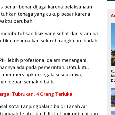
s benar-benar dijaga karena pelaksanaan
tuhkan tenaga yang cukup besar karena
A
-waktu berubah.
i membutuhkan fisik yang sehat dan stamina
 ketika menunaikan seluruh rangkaian ibadah
PIH lebih profesional dalam menangani
nannya ada pada pemerintah. Untuk itu,
Ra
n mempersiapkan segala sesuatunya,
Ka
D
hun depan semakin baik.
H
ergai Tubrukan, 4 Orang Terluka
sal Kota Tanjungbalai tiba di Tanah Air
 jamaah telah tiba di Kota Tanjungbalai dan