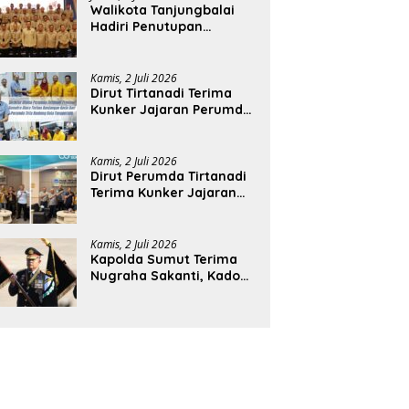
Walikota Tanjungbalai
Hadiri Penutupan
Rakernas APEKSI XVIII di
Medan
Kamis, 2 Juli 2026
Dirut Tirtanadi Terima
Kunker Jajaran Perumda
Tirta Benteng
Kamis, 2 Juli 2026
Dirut Perumda Tirtanadi
Terima Kunker Jajaran
Direksi dan Dewan
Pengawas
Kamis, 2 Juli 2026
Kapolda Sumut Terima
Nugraha Sakanti, Kado
Istimewa Hari
Bhayangkara ke-80 dari
Presiden RI