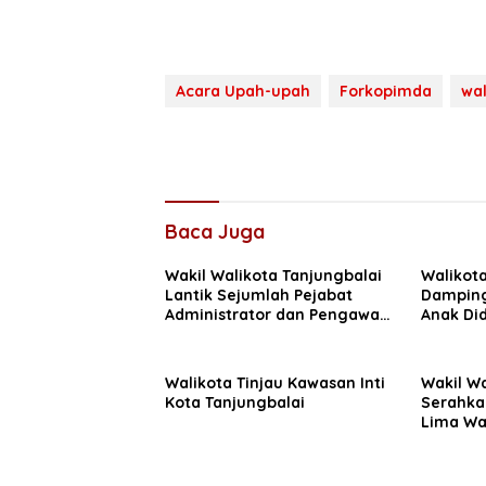
Acara Upah-upah
Forkopimda
wal
Baca Juga
Wakil Walikota Tanjungbalai
Walikota
Lantik Sejumlah Pejabat
Damping
Administrator dan Pengawas
Anak Di
Serta Kepala Puskesmas
Pencabu
Walikota Tinjau Kawasan Inti
Wakil Wa
Kota Tanjungbalai
Serahka
Lima Waj