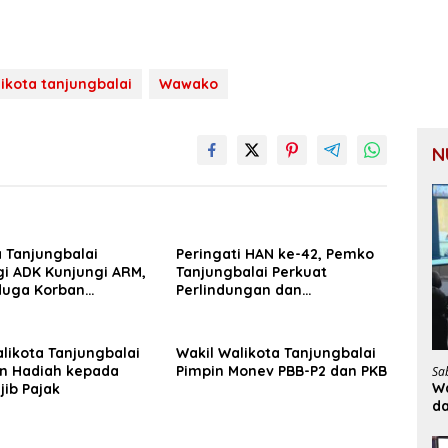
ikota tanjungbalai
Wawako
N
 Tanjungbalai
Peringati HAN ke-42, Pemko
i ADK Kunjungi ARM,
Tanjungbalai Perkuat
duga Korban
Perlindungan dan
lan
Pemenuhan Hak Anak
likota Tanjungbalai
Wakil Walikota Tanjungbalai
n Hadiah kepada
Pimpin Monev PBB-P2 dan PKB
Sa
Wa
ib Pajak
d