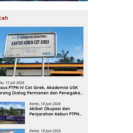
ceh
bu, 15 Juli 2026
sus PTPN IV Cot Girek, Akademisi USK
orong Dialog Permanen dan Penegakan
ukum
Kamis, 18 Juni 2026
Akibat Okupasi dan
Penjarahan Kebun PTPN
Cot Girek, Perekonomian
Ribuan Pekerja
Terdampak
Kamis, 18 Juni 2026