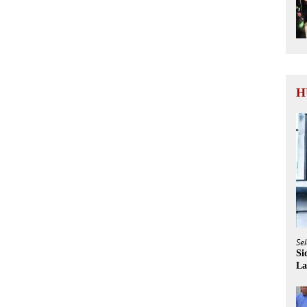
H
Sel
Si
La