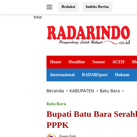
Langsung
Redaksi
Indeks Berita
ke
konten
tutup
Home
Headline
Sumut
ACEH
Me
Internasional
RADARSport
Hukum
Beranda
KABUPATEN
Batu Bara
Batu Bara
Bupati Batu Bara Sera
PPPK
Erwin Fals