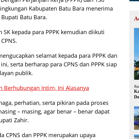
) lingkungan Kabupaten Batu Bara menerima
 Bupati Batu Bara.
A
n SK kepada para PPPK kemudian diikuti
 CPNS.
mengucapkan selamat kepada para PPPK dan
ini, serta berharap para CPNS dan PPPK siap
ayan publik.
Ra
ah Berhubungan Intim, Ini Alasanya
Ka
Do
aga, perhatian, serta pikiran pada proses
H
masing – masing, agar benar – benar dapat
pati Zahir.
ada CPNS dan PPPK merupakan upaya