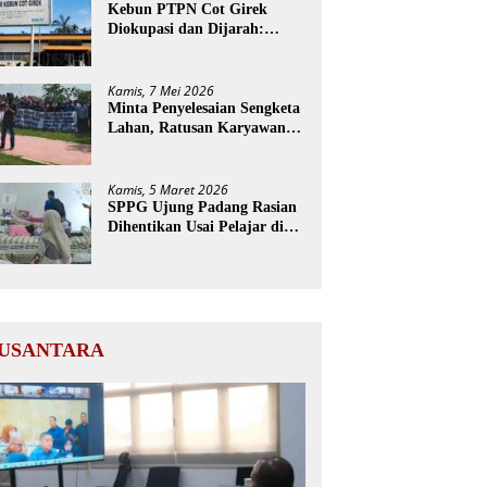
Kebun PTPN Cot Girek
Diokupasi dan Dijarah:
Pekerja Menderita, Negara
Rugi Miliaran Rupiah
Kamis, 7 Mei 2026
Minta Penyelesaian Sengketa
Lahan, Ratusan Karyawan
PTPN Geruduk Kantor
Bupati Aceh Utara
Kamis, 5 Maret 2026
SPPG Ujung Padang Rasian
Dihentikan Usai Pelajar di
Aceh Selatan Keracunan
MBG
USANTARA