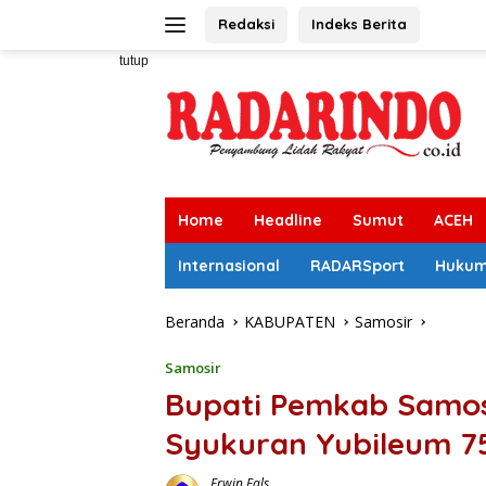
Langsung
Redaksi
Indeks Berita
ke
konten
tutup
Home
Headline
Sumut
ACEH
Internasional
RADARSport
Huku
Beranda
KABUPATEN
Samosir
Samosir
Bupati Pemkab Samos
Syukuran Yubileum 7
Erwin Fals