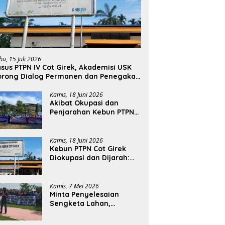
bu, 15 Juli 2026
sus PTPN IV Cot Girek, Akademisi USK
orong Dialog Permanen dan Penegakan
ukum
Kamis, 18 Juni 2026
Akibat Okupasi dan
Penjarahan Kebun PTPN
Cot Girek, Perekonomian
Ribuan Pekerja
Terdampak
Kamis, 18 Juni 2026
Kebun PTPN Cot Girek
Diokupasi dan Dijarah:
Pekerja Menderita,
Negara Rugi Miliaran
Rupiah
Kamis, 7 Mei 2026
Minta Penyelesaian
Sengketa Lahan,
Ratusan Karyawan PTPN
Geruduk Kantor Bupati