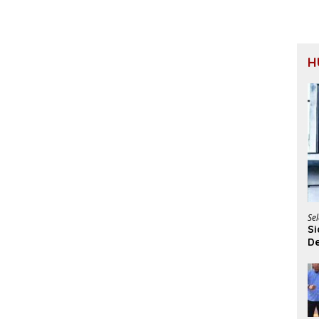
H
Sel
Si
De
P