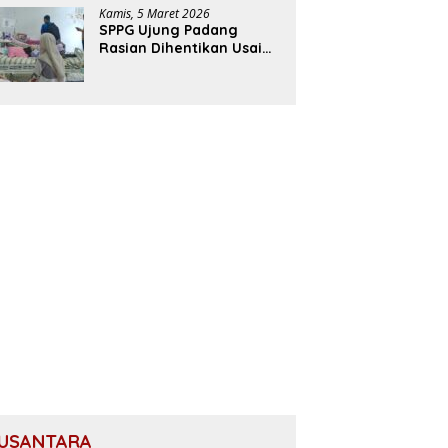
Aceh Utara
Kamis, 5 Maret 2026
SPPG Ujung Padang
Rasian Dihentikan Usai
Pelajar di Aceh Selatan
Keracunan MBG
USANTARA