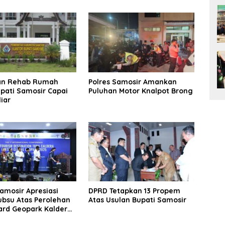
an Rehab Rumah
Polres Samosir Amankan
pati Samosir Capai
Puluhan Motor Knalpot Brong
liar
amosir Apresiasi
DPRD Tetapkan 13 Propem
ubsu Atas Perolehan
Atas Usulan Bupati Samosir
ard Geopark Kaldera