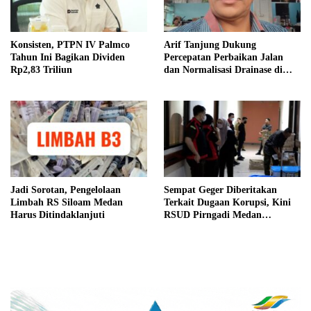
Konsisten, PTPN IV Palmco
Arif Tanjung Dukung
Tahun Ini Bagikan Dividen
Percepatan Perbaikan Jalan
Rp2,83 Triliun
dan Normalisasi Drainase di
Medan
Jadi Sorotan, Pengelolaan
Sempat Geger Diberitakan
Limbah RS Siloam Medan
Terkait Dugaan Korupsi, Kini
Harus Ditindaklanjuti
RSUD Pirngadi Medan
Digeledah Kejari