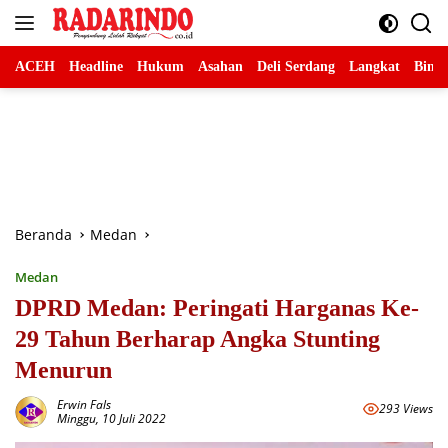
Langsung
ke
konten
ACEH
Headline
Hukum
Asahan
Deli Serdang
Langkat
Binja
Beranda
Medan
Medan
DPRD Medan: Peringati Harganas Ke-
29 Tahun Berharap Angka Stunting
Menurun
Erwin Fals
293 Views
Minggu, 10 Juli 2022