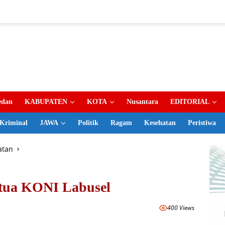
dan
KABUPATEN
KOTA
Nusantara
EDITORIAL
Kriminal
JAWA
Politik
Ragam
Kesehatan
Peristiwa
atan
etua KONI Labusel
400 Views