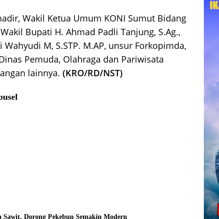
 hadir, Wakil Ketua Umum KONI Sumut Bidang
 Wakil Bupati H. Ahmad Padli Tanjung, S.Ag.,
ri Wahyudi M, S.STP. M.AP, unsur Forkopimda,
 Dinas Pemuda, Olahraga dan Pariwisata
dangan lainnya.
(KRO/RD/NST)
busel
pa Sawit, Dorong Pekebun Semakin Modern