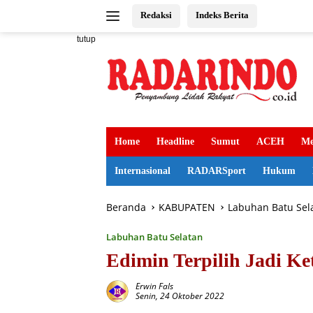
Langsung
Redaksi
Indeks Berita
ke
konten
tutup
Home
Headline
Sumut
ACEH
Me
Internasional
RADARSport
Hukum
Beranda
KABUPATEN
Labuhan Batu Sel
Labuhan Batu Selatan
Edimin Terpilih Jadi K
Erwin Fals
Senin, 24 Oktober 2022