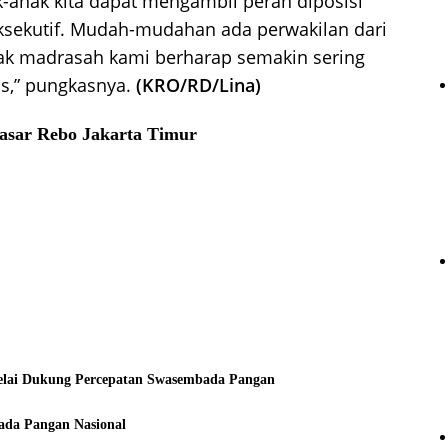
k-anak kita dapat mengambil peran diposisi
 eksekutif. Mudah-mudahan ada perwakilan dari
ak madrasah kami berharap semakin sering
is,” pungkasnya.
(KRO/RD/Lina)
Pasar Rebo Jakarta Timur
elai Dukung Percepatan Swasembada Pangan
da Pangan Nasional