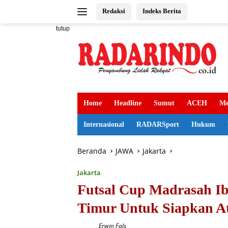
Langsung
Redaksi
Indeks Berita
ke
konten
tutup
Home
Headline
Sumut
ACEH
Me
Internasional
RADARSport
Hukum
Beranda
JAWA
Jakarta
Jakarta
Futsal Cup Madrasah Ib
Timur Untuk Siapkan At
Erwin Fals