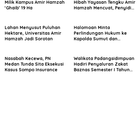
Milik Kampus Amir Hamzah
Hibah Yayasan Tengku Amir
‘Ghaib’ 19 Ha
Hamzah Mencuat, Penyidik
Diminta Usut
Lahan Menyusut Puluhan
Halomoan Minta
Hektare, Universitas Amir
Perlindungan Hukum ke
Hamzah Jadi Sorotan
Kapolda Sumut dan
Sejumlah Institusi Terkait
Kasus PT Sompo
Nasabah Kecewa, PN
Walikota Padangsidimpuan
Medan Tunda Sita Eksekusi
Hadiri Penyaluran Zakat
Kasus Sompo Insurance
Baznas Semester I Tahun
2026