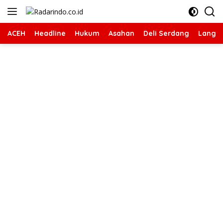
Langsung
ke
konten
ACEH
Headline
Hukum
Asahan
Deli Serdang
Langk