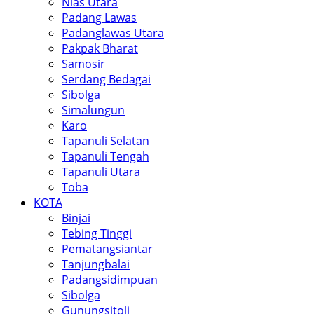
Nias Utara
Padang Lawas
Padanglawas Utara
Pakpak Bharat
Samosir
Serdang Bedagai
Sibolga
Simalungun
Karo
Tapanuli Selatan
Tapanuli Tengah
Tapanuli Utara
Toba
KOTA
Binjai
Tebing Tinggi
Pematangsiantar
Tanjungbalai
Padangsidimpuan
Sibolga
Gunungsitoli