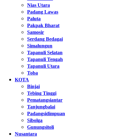
Nias Utara
Padang Lawas
Paluta
Pakpak Bharat
Samosir
Serdang Bedagai
Simalungun
Tapanuli Selatan
Tapanuli Tengah
Tapanuli Utara
Toba
KOTA
Binjai
Tebing Tinggi
Pematangsiantar
Tanjungbalai
Padangsidimpuan
Sibolga
Gunungsitoli
Nusantara