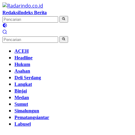
Langsung
ke
Redaksi
Indeks Berita
konten
ACEH
Headline
Hukum
Asahan
Deli Serdang
Langkat
Binjai
Medan
Sumut
Simalungun
Pematangsiantar
Labusel