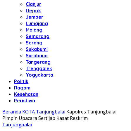
Cianjur
Depok
Jember
Lumajang
Malang
Semarang
Serang
Sukabumi
Surabaya
Tangerang
Trenggalek
Yogyakarta
Politik
Ragam
Kesehatan
Peristiwa
Beranda
KOTA
Tanjungbalai
Kapolres Tanjungbalai
Pimpin Upacara Sertijab Kasat Reskrim
Tanjungbalai