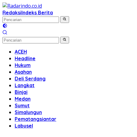
Langsung
ke
Redaksi
Indeks Berita
konten
ACEH
Headline
Hukum
Asahan
Deli Serdang
Langkat
Binjai
Medan
Sumut
Simalungun
Pematangsiantar
Labusel