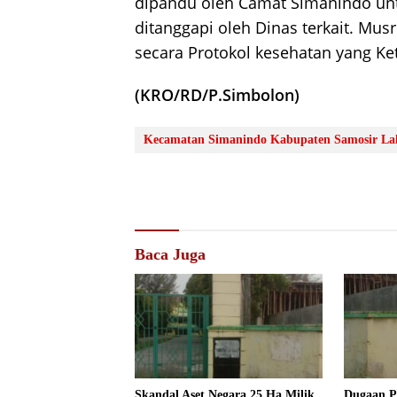
dipandu oleh Camat Simanindo u
ditanggapi oleh Dinas terkait. M
secara Protokol kesehatan yang Ket
(KRO/RD/P.Simbolon)
Kecamatan Simanindo Kabupaten Samosir L
Baca Juga
Skandal Aset Negara 25 Ha Milik
Dugaan P