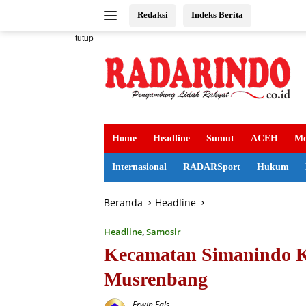
Langsung
Redaksi
Indeks Berita
ke
konten
tutup
Home
Headline
Sumut
ACEH
Me
Internasional
RADARSport
Hukum
Beranda
Headline
Headline
,
Samosir
Kecamatan Simanindo 
Musrenbang
Erwin Fals