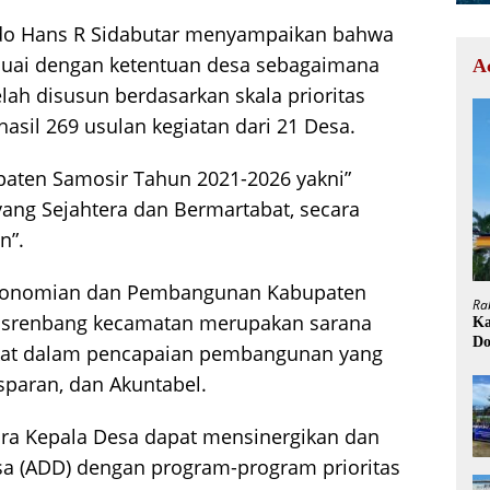
do Hans R Sidabutar menyampaikan bahwa
uai dengan ketentuan desa sebagaimana
A
ah disusun berdasarkan skala prioritas
sil 269 usulan kegiatan dari 21 Desa.
paten Samosir Tahun 2021-2026 yakni”
ang Sejahtera dan Bermartabat, secara
n”.
konomian dan Pembangunan Kabupaten
Ra
srenbang kecamatan merupakan sarana
Ka
Do
akat dalam pencapaian pembangunan yang
H
nsparan, dan Akuntabel.
ara Kepala Desa dapat mensinergikan dan
a (ADD) dengan program-program prioritas