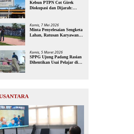
Kebun PTPN Cot Girek
Diokupasi dan Dijarah:
Pekerja Menderita, Negara
Rugi Miliaran Rupiah
Kamis, 7 Mei 2026
Minta Penyelesaian Sengketa
Lahan, Ratusan Karyawan
PTPN Geruduk Kantor
Bupati Aceh Utara
Kamis, 5 Maret 2026
SPPG Ujung Padang Rasian
Dihentikan Usai Pelajar di
Aceh Selatan Keracunan
MBG
USANTARA