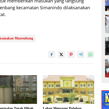
ntuk memberikan masukan yang langsung
usrenbang kecamatan Simanindo dilaksanakan
at.
aksanakan Musrenbang
enjualan Tanah Hibah
Lahan Menyusut Puluhan