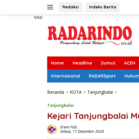
Langsung
Redaksi
Indeks Berita
ke
konten
tutup
Home
Headline
Sumut
ACEH
Internasional
RADARSport
Huku
Beranda
KOTA
Tanjungbalai
Tanjungbalai
Kejari Tanjungbalai 
Erwin Fals
Selasa, 17 Desember 2024