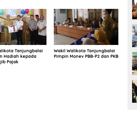
lan
Pemenuhan Hak Anak
likota Tanjungbalai
Wakil Walikota Tanjungbalai
n Hadiah kepada
Pimpin Monev PBB-P2 dan PKB
ib Pajak