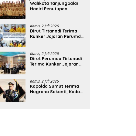
Walikota Tanjungbalai
Hadiri Penutupan
Rakernas APEKSI XVIII di
Medan
Kamis, 2 Juli 2026
Dirut Tirtanadi Terima
Kunker Jajaran Perumda
Tirta Benteng
Kamis, 2 Juli 2026
Dirut Perumda Tirtanadi
Terima Kunker Jajaran
Direksi dan Dewan
Pengawas
Kamis, 2 Juli 2026
Kapolda Sumut Terima
Nugraha Sakanti, Kado
Istimewa Hari
Bhayangkara ke-80 dari
Presiden RI