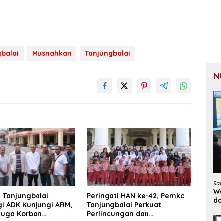
gbalai
Musnahkan
Tanjungbalai
N
Sa
Wa
 Tanjungbalai
Peringati HAN ke-42, Pemko
d
i ADK Kunjungi ARM,
Tanjungbalai Perkuat
duga Korban
Perlindungan dan