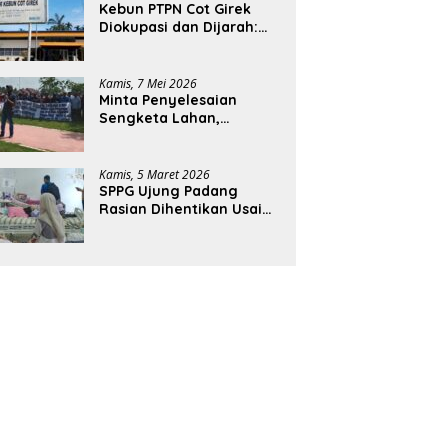
Kebun PTPN Cot Girek
Diokupasi dan Dijarah:
Pekerja Menderita,
Negara Rugi Miliaran
Rupiah
Kamis, 7 Mei 2026
Minta Penyelesaian
Sengketa Lahan,
Ratusan Karyawan PTPN
Geruduk Kantor Bupati
Aceh Utara
Kamis, 5 Maret 2026
SPPG Ujung Padang
Rasian Dihentikan Usai
Pelajar di Aceh Selatan
Keracunan MBG