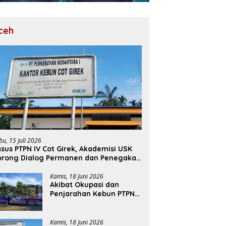
ceh
bu, 15 Juli 2026
sus PTPN IV Cot Girek, Akademisi USK
orong Dialog Permanen dan Penegakan
ukum
Kamis, 18 Juni 2026
Akibat Okupasi dan
Penjarahan Kebun PTPN
Cot Girek, Perekonomian
Ribuan Pekerja
Terdampak
Kamis, 18 Juni 2026