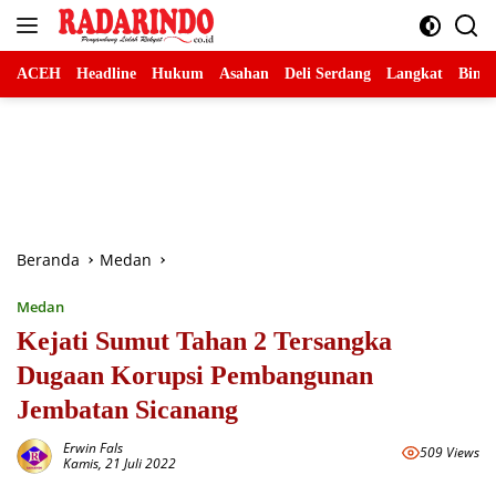
Langsung
ke
konten
ACEH
Headline
Hukum
Asahan
Deli Serdang
Langkat
Binja
Beranda
Medan
Medan
Kejati Sumut Tahan 2 Tersangka
Dugaan Korupsi Pembangunan
Jembatan Sicanang
Erwin Fals
509 Views
Kamis, 21 Juli 2022