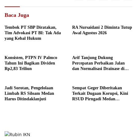
Baca Juga
Tembok PT SBP Diratakan,
RA Nursaidani 2 Diminta Tutup
Tim Advokasi PT BI: Tak Ada
Awal Agustus 2026
yang Kebal Hukum
Konsisten, PTPN IV Palmco
Arif Tanjung Dukung
Tahun Ini Bagikan Dividen
Percepatan Perbaikan Jalan
Rp2,83 Triliun
dan Normalisasi Drainase di
Medan
Jadi Sorotan, Pengelolaan
Sempat Geger Diberitakan
Limbah RS Siloam Medan
Terkait Dugaan Korupsi, Kini
Harus Ditindaklanjuti
RSUD Pirngadi Medan
Digeledah Kejari