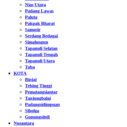
Nias Utara
Padang Lawas
Paluta
Pakpak Bharat
Samosir
Serdang Bedagai
Simalungun
Tapanuli Selatan
Tapanuli Tengah
Tapanuli Utara
Toba
KOTA
Binjai
Tebing Tinggi
Pematangsiantar
Tanjungbalai
Padangsidimpuan
Sibolga
Gunungsitoli
Nusantara