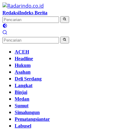
Langsung
ke
Redaksi
Indeks Berita
konten
ACEH
Headline
Hukum
Asahan
Deli Serdang
Langkat
Binjai
Medan
Sumut
Simalungun
Pematangsiantar
Labusel