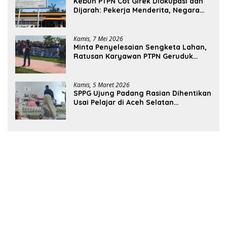
Kebun PTPN Cot Girek Diokupasi dan
Dijarah: Pekerja Menderita, Negara
Rugi Miliaran Rupiah
Kamis, 7 Mei 2026
Minta Penyelesaian Sengketa Lahan,
Ratusan Karyawan PTPN Geruduk
Kantor Bupati Aceh Utara
Kamis, 5 Maret 2026
SPPG Ujung Padang Rasian Dihentikan
Usai Pelajar di Aceh Selatan
Keracunan MBG