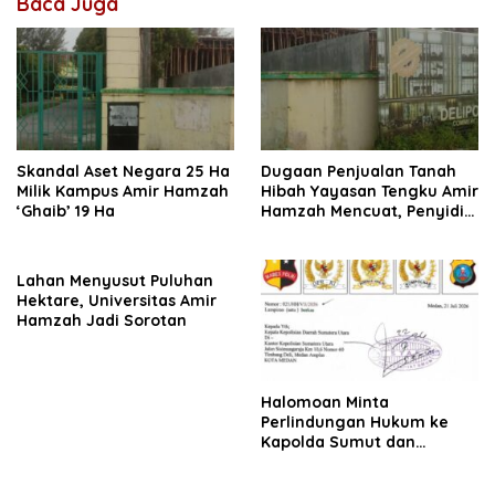
Baca Juga
Skandal Aset Negara 25 Ha
Dugaan Penjualan Tanah
Milik Kampus Amir Hamzah
Hibah Yayasan Tengku Amir
‘Ghaib’ 19 Ha
Hamzah Mencuat, Penyidik
Diminta Usut
Lahan Menyusut Puluhan
Hektare, Universitas Amir
Hamzah Jadi Sorotan
Halomoan Minta
Perlindungan Hukum ke
Kapolda Sumut dan
Sejumlah Institusi Terkait
Kasus PT Sompo