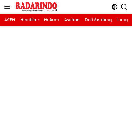
Langsung
ke
konten
ACEH
Headline
Hukum
Asahan
Deli Serdang
Langk