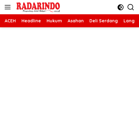
Langsung
ke
konten
ACEH
Headline
Hukum
Asahan
Deli Serdang
Langk