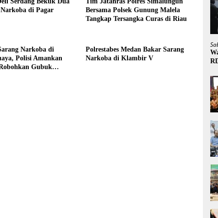
Deli Serdang Bekuk Dua
Tim Jatanras Polres Simalungun
 Narkoba di Pagar
Bersama Polsek Gunung Malela
Tangkap Tersangka Curas di Riau
Sa
Sarang Narkoba di
Polrestabes Medan Bakar Sarang
Wa
uaya, Polisi Amankan
Narkoba di Klambir V
R
 Robohkan Gubuk
ransaksi Sabu