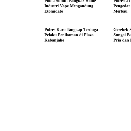
Polda Sumut Bongkar Home
Polresta 
Industri Vape Mengandung
Pengedar
Etomidate
Merbau
Polres Karo Tangkap Terduga
Gerebek 
Pelaku Penikaman di Plaza
Sungai B
Kabanjahe
Pria dan
Tempat T