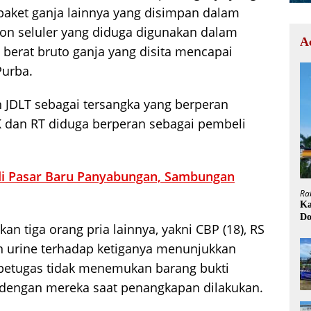
 paket ganja lainnya yang disimpan dalam
lepon seluler yang diduga digunakan dalam
A
l berat bruto ganja yang disita mencapai
Purba.
n JDLT sebagai tersangka yang berperan
K dan RT diduga berperan sebagai pembeli
as di Pasar Baru Panyabungan, Sambungan
Ra
Ka
Do
an tiga orang pria lainnya, yakni CBP (18), RS
H
aan urine terhadap ketiganya menunjukkan
petugas tidak menemukan barang bukti
g dengan mereka saat penangkapan dilakukan.