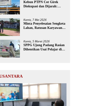
Kebun PTPN Cot Girek
Diokupasi dan Dijarah:
Pekerja Menderita, Negara
Rugi Miliaran Rupiah
Kamis, 7 Mei 2026
Minta Penyelesaian Sengketa
Lahan, Ratusan Karyawan
PTPN Geruduk Kantor
Bupati Aceh Utara
Kamis, 5 Maret 2026
SPPG Ujung Padang Rasian
Dihentikan Usai Pelajar di
Aceh Selatan Keracunan
MBG
USANTARA