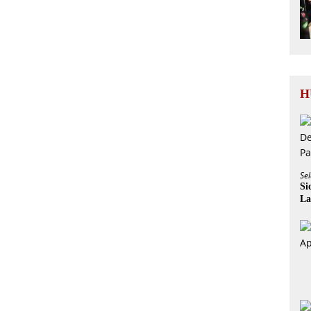
H
Sel
Si
La