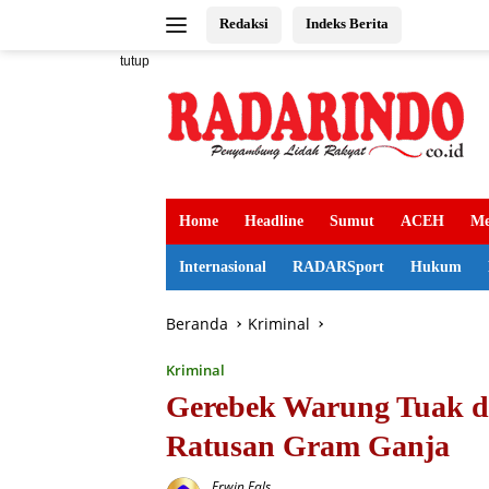
Langsung
Redaksi
Indeks Berita
ke
konten
tutup
Home
Headline
Sumut
ACEH
Me
Internasional
RADARSport
Hukum
Beranda
Kriminal
Kriminal
Gerebek Warung Tuak di
Ratusan Gram Ganja
Erwin Fals