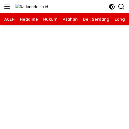
Langsung
ke
konten
ACEH
Headline
Hukum
Asahan
Deli Serdang
Langk