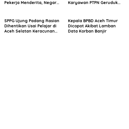
Pekerja Menderita, Negara
Karyawan PTPN Geruduk
Rugi Miliaran Rupiah
Kantor Bupati Aceh Utara
SPPG Ujung Padang Rasian
Kepala BPBD Aceh Timur
Dihentikan Usai Pelajar di
Dicopot Akibat Lamban
Aceh Selatan Keracunan
Data Korban Banjir
MBG