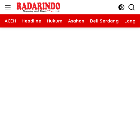
Langsung
ke
konten
ACEH
Headline
Hukum
Asahan
Deli Serdang
Langk