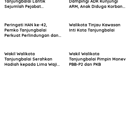
Tanjungbalai Lantik
Dampingi ADK Kunjungi
Sejumlah Pejabat
ARM, Anak Diduga Korban
Administrator dan
Pencabulan
Pengawas Serta Kepala
Puskesmas
Peringati HAN ke-42,
Walikota Tinjau Kawasan
Pemko Tanjungbalai
Inti Kota Tanjungbalai
Perkuat Perlindungan dan
Pemenuhan Hak Anak
Wakil Walikota
Wakil Walikota
Tanjungbalai Serahkan
Tanjungbalai Pimpin Monev
Hadiah kepada Lima Wajib
PBB-P2 dan PKB
Pajak