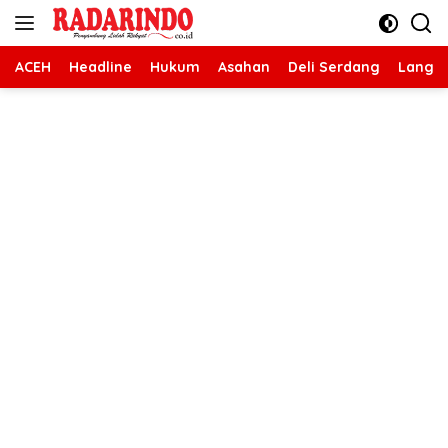
Langsung
ke
konten
ACEH
Headline
Hukum
Asahan
Deli Serdang
Langk