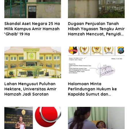
Skandal Aset Negara 25 Ha
Dugaan Penjualan Tanah
Milik Kampus Amir Hamzah
Hibah Yayasan Tengku Amir
‘Ghaib’ 19 Ha
Hamzah Mencuat, Penyidik
Diminta Usut
Lahan Menyusut Puluhan
Halomoan Minta
Hektare, Universitas Amir
Perlindungan Hukum ke
Hamzah Jadi Sorotan
Kapolda Sumut dan
Sejumlah Institusi Terkait
Kasus PT Sompo