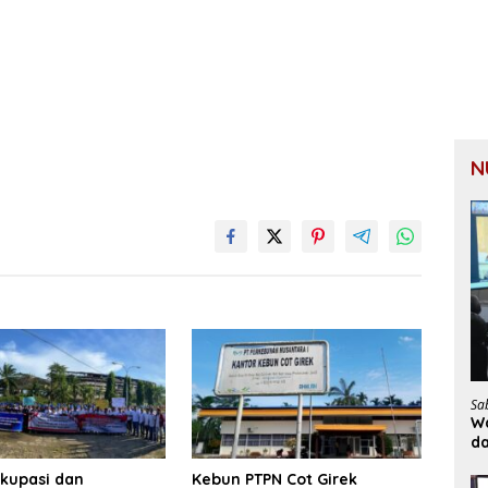
N
Sa
Wa
d
Okupasi dan
Kebun PTPN Cot Girek