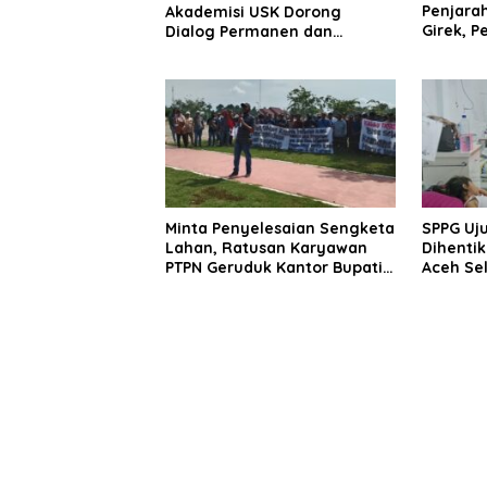
Penjara
Akademisi USK Dorong
Girek, 
Dialog Permanen dan
Pekerja
Penegakan Hukum
Minta Penyelesaian Sengketa
SPPG Uj
Lahan, Ratusan Karyawan
Dihentik
PTPN Geruduk Kantor Bupati
Aceh Se
Aceh Utara