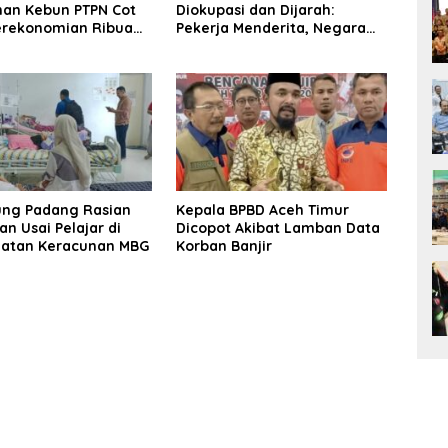
han Kebun PTPN Cot
Diokupasi dan Dijarah:
Perekonomian Ribuan
Pekerja Menderita, Negara
 Terdampak
Rugi Miliaran Rupiah
ung Padang Rasian
Kepala BPBD Aceh Timur
an Usai Pelajar di
Dicopot Akibat Lamban Data
latan Keracunan MBG
Korban Banjir