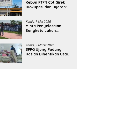
Kebun PTPN Cot Girek
Diokupasi dan Dijarah:
Pekerja Menderita,
Negara Rugi Miliaran
Rupiah
Kamis, 7 Mei 2026
Minta Penyelesaian
Sengketa Lahan,
Ratusan Karyawan PTPN
Geruduk Kantor Bupati
Aceh Utara
Kamis, 5 Maret 2026
SPPG Ujung Padang
Rasian Dihentikan Usai
Pelajar di Aceh Selatan
Keracunan MBG