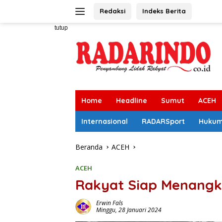
Langsung
Redaksi
Indeks Berita
ke
konten
tutup
Home
Headline
Sumut
ACEH
Internasional
RADARSport
Huku
Beranda
ACEH
ACEH
Rakyat Siap Menangka
Erwin Fals
Minggu, 28 Januari 2024