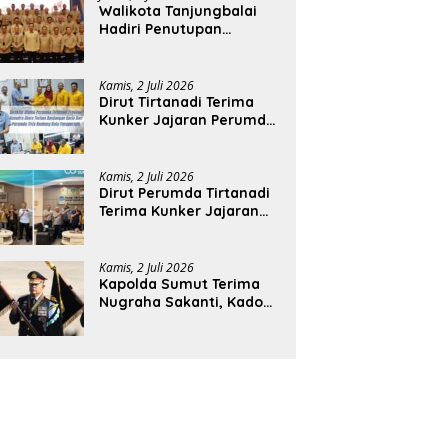
Walikota Tanjungbalai
Hadiri Penutupan
Rakernas APEKSI XVIII di
Medan
Kamis, 2 Juli 2026
Dirut Tirtanadi Terima
Kunker Jajaran Perumda
Tirta Benteng
Kamis, 2 Juli 2026
Dirut Perumda Tirtanadi
Terima Kunker Jajaran
Direksi dan Dewan
Pengawas
Kamis, 2 Juli 2026
Kapolda Sumut Terima
Nugraha Sakanti, Kado
Istimewa Hari
Bhayangkara ke-80 dari
Presiden RI