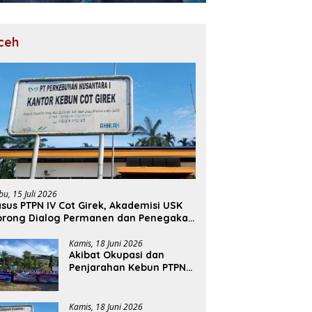
ceh
bu, 15 Juli 2026
sus PTPN IV Cot Girek, Akademisi USK
orong Dialog Permanen dan Penegakan
ukum
Kamis, 18 Juni 2026
Akibat Okupasi dan
Penjarahan Kebun PTPN
Cot Girek, Perekonomian
Ribuan Pekerja
Terdampak
Kamis, 18 Juni 2026