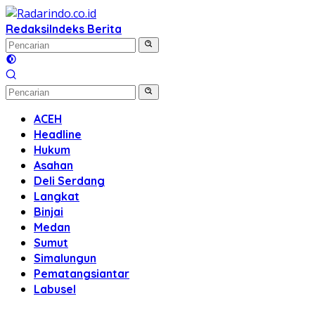
Langsung
ke
Redaksi
Indeks Berita
konten
ACEH
Headline
Hukum
Asahan
Deli Serdang
Langkat
Binjai
Medan
Sumut
Simalungun
Pematangsiantar
Labusel