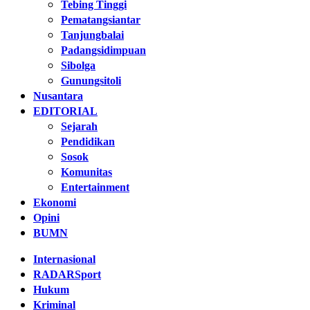
Tebing Tinggi
Pematangsiantar
Tanjungbalai
Padangsidimpuan
Sibolga
Gunungsitoli
Nusantara
EDITORIAL
Sejarah
Pendidikan
Sosok
Komunitas
Entertainment
Ekonomi
Opini
BUMN
Internasional
RADARSport
Hukum
Kriminal