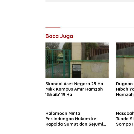
Baca Juga
Skandal Aset Negara 25 Ha
Dugaan 
Milik Kampus Amir Hamzah
Hibah Y
‘Ghaib’ 19 Ha
Hamzah 
Diminta
Halomoan Minta
Nasabah
Perlindungan Hukum ke
Tunda Si
Kapolda Sumut dan Sejumlah
Sompo I
Institusi Terkait Kasus PT