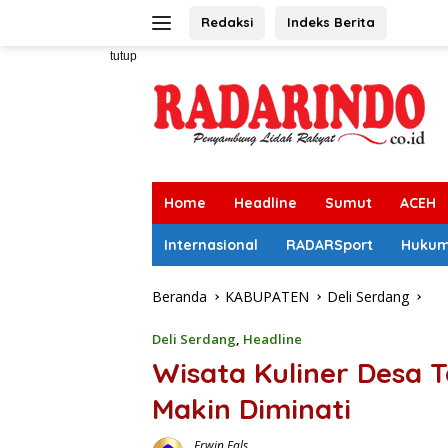
Langsung
Redaksi
Indeks Berita
ke
konten
tutup
Home
Headline
Sumut
ACEH
Internasional
RADARSport
Huku
Beranda
KABUPATEN
Deli Serdang
Deli Serdang
,
Headline
Wisata Kuliner Desa T
Makin Diminati
Erwin Fals