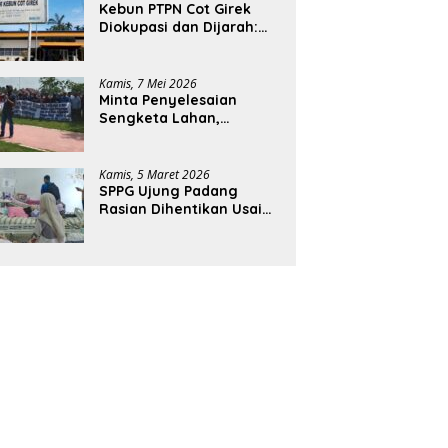
Kebun PTPN Cot Girek
Diokupasi dan Dijarah:
Pekerja Menderita,
Negara Rugi Miliaran
Rupiah
Kamis, 7 Mei 2026
Minta Penyelesaian
Sengketa Lahan,
Ratusan Karyawan PTPN
Geruduk Kantor Bupati
Aceh Utara
Kamis, 5 Maret 2026
SPPG Ujung Padang
Rasian Dihentikan Usai
Pelajar di Aceh Selatan
Keracunan MBG