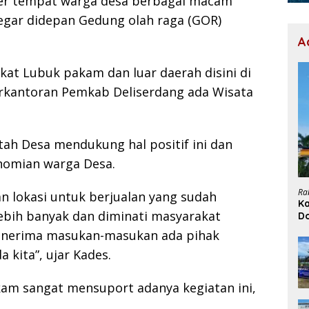
iner tempat warga desa berbagai macam
gar didepan Gedung olah raga (GOR)
A
t Lubuk pakam dan luar daerah disini di
erkantoran Pemkab Deliserdang ada Wisata
ah Desa mendukung hal positif ini dan
nomian warga Desa.
Ra
 lokasi untuk berjualan yang sudah
Ka
ebih banyak dan diminati masyarakat
D
H
menerima masukan-masukan ada pihak
kita”, ujar Kades.
m sangat mensuport adanya kegiatan ini,