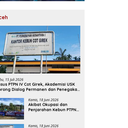
ceh
bu, 15 Juli 2026
sus PTPN IV Cot Girek, Akademisi USK
orong Dialog Permanen dan Penegakan
ukum
Kamis, 18 Juni 2026
Akibat Okupasi dan
Penjarahan Kebun PTPN
Cot Girek, Perekonomian
Ribuan Pekerja
Terdampak
Kamis, 18 Juni 2026