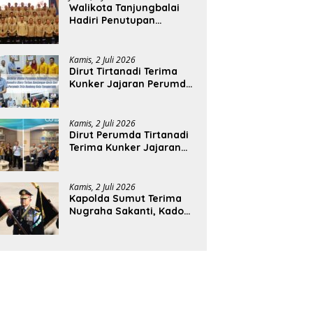
Walikota Tanjungbalai
Hadiri Penutupan
Rakernas APEKSI XVIII di
Medan
Kamis, 2 Juli 2026
Dirut Tirtanadi Terima
Kunker Jajaran Perumda
Tirta Benteng
Kamis, 2 Juli 2026
Dirut Perumda Tirtanadi
Terima Kunker Jajaran
Direksi dan Dewan
Pengawas
Kamis, 2 Juli 2026
Kapolda Sumut Terima
Nugraha Sakanti, Kado
Istimewa Hari
Bhayangkara ke-80 dari
Presiden RI