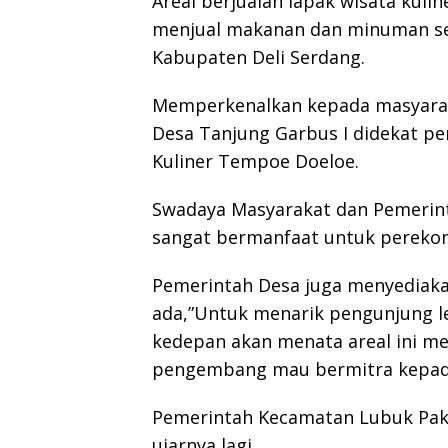
Areal berjualan lapak wisata kul
menjual makanan dan minuman se
Kabupaten Deli Serdang.
Memperkenalkan kepada masyaraka
Desa Tanjung Garbus I didekat p
Kuliner Tempoe Doeloe.
Swadaya Masyarakat dan Pemerint
sangat bermanfaat untuk pereko
Pemerintah Desa juga menyediakan
ada,”Untuk menarik pengunjung l
kedepan akan menata areal ini 
pengembang mau bermitra kepada 
Pemerintah Kecamatan Lubuk Paka
ujarnya lagi.