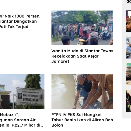
d
P Naik 1000 Persen,
iantar Diingatkan
Pati Tak Terjadi
Wanita Muda di Siantar Tewas
Kecelakaan Saat Kejar
Jambret
Mubazir”,
PTPN IV PKS Sei Mangkei
unan Sarana Air
Tabur Benih Ikan di Aliran Bah
nilai Rp2,7 Miliar di
Bolon
rdagangan Tak