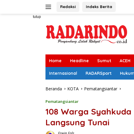
Langsung
Redaksi
Indeks Berita
ke
konten
tutup
Home
Headline
Sumut
ACEH
Internasional
RADARSport
Huku
Beranda
KOTA
Pematangsiantar
Pematangsiantar
108 Warga Syahkuda 
Langsung Tunai
Erwin Fals