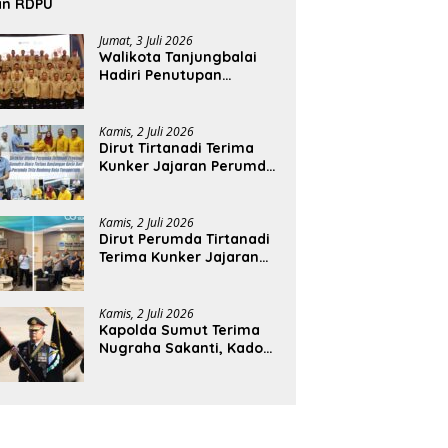
an RDPU
Jumat, 3 Juli 2026
Walikota Tanjungbalai
Hadiri Penutupan
Rakernas APEKSI XVIII di
Medan
Kamis, 2 Juli 2026
Dirut Tirtanadi Terima
Kunker Jajaran Perumda
Tirta Benteng
Kamis, 2 Juli 2026
Dirut Perumda Tirtanadi
Terima Kunker Jajaran
Direksi dan Dewan
Pengawas
Kamis, 2 Juli 2026
Kapolda Sumut Terima
Nugraha Sakanti, Kado
Istimewa Hari
Bhayangkara ke-80 dari
Presiden RI