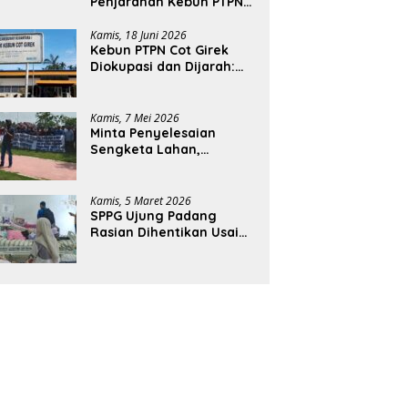
Penjarahan Kebun PTPN
Cot Girek, Perekonomian
Ribuan Pekerja
Kamis, 18 Juni 2026
Kebun PTPN Cot Girek
Terdampak
Diokupasi dan Dijarah:
Pekerja Menderita,
Negara Rugi Miliaran
Rupiah
Kamis, 7 Mei 2026
Minta Penyelesaian
Sengketa Lahan,
Ratusan Karyawan PTPN
Geruduk Kantor Bupati
Aceh Utara
Kamis, 5 Maret 2026
SPPG Ujung Padang
Rasian Dihentikan Usai
Pelajar di Aceh Selatan
Keracunan MBG