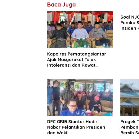
Baca Juga
Soal NJO
Pemko S
Insiden 
Kapolres Pematangsiantar
Ajak Masyarakat Tolak
Intoleransi dan Rawat
Persatuan
DPC GRIB Siantar Hadiri
Proyek “
Nobar Pelantikan Presiden
Pembang
dan Wakil
Bersih Se
RSUD Pe