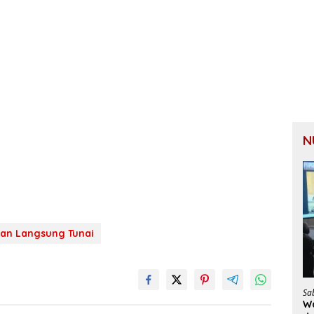
N
an Langsung Tunai
Sa
Wa