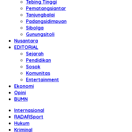
Tebing Tinggi
Pematangsiantar
Tanjungbalai
Padangsidimpuan
Sibolga
Gunungsitoli
Nusantara
EDITORIAL
Sejarah
Pendidikan
Sosok
Komunitas
Entertainment
Ekonomi
Opini
BUMN
Internasional
RADARSport
Hukum
Kriminal