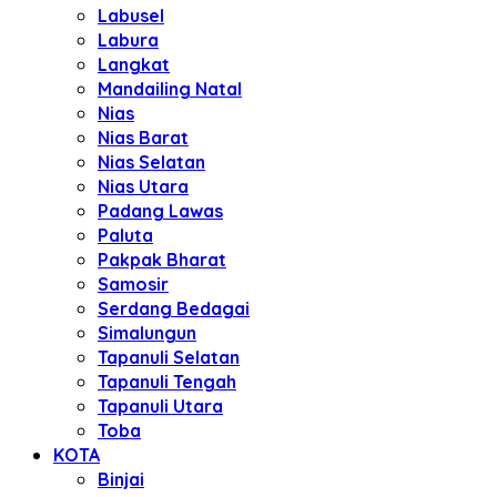
Labusel
Labura
Langkat
Mandailing Natal
Nias
Nias Barat
Nias Selatan
Nias Utara
Padang Lawas
Paluta
Pakpak Bharat
Samosir
Serdang Bedagai
Simalungun
Tapanuli Selatan
Tapanuli Tengah
Tapanuli Utara
Toba
KOTA
Binjai