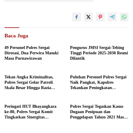
Baca Juga
49 Personel Polres Sergai
Pengurus JMSI Sergai-Tebing
Dirotasi, Dua Perwira Masuki
Tinggi Periode 2025-2030 Resmi
Masa Purnawirawan
Dilantik
Tekan Angka Kriminalitas,
Puluhan Personel Polres Sergai
Polres Sergai Gelar Patroli
Naik Pangkat, Kapolres
Skala Besar Hingga Razia
Tekankan Peningkatan
Tempat Hiburan Malam
Tanggungjawab
Peringati HUT Bhayangkara
Polres Sergai Tegaskan Kasus
ke-80, Polres Sergai Komit
Dugaan Penipuan dan
Tingkatkan Sinergitas
Penggelapan Tahun 2021 Masih
Kamtibmas
Berproses, Tersangka DPO