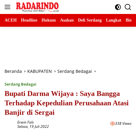
Langsung
ke
konten
ACEH
Headline
Hukum
Asahan
Deli Serdang
Langkat
Binja
Beranda
KABUPATEN
Serdang Bedagai
Serdang Bedagai
Bupati Darma Wijaya : Saya Bangga
Terhadap Kepedulian Perusahaan Atasi
Banjir di Sergai
Erwin Fals
338 Views
Selasa, 19 Juli 2022