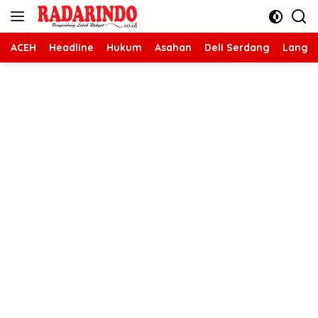
Langsung
ke
konten
ACEH
Headline
Hukum
Asahan
Deli Serdang
Langk