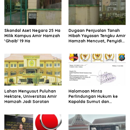
Skandal Aset Negara 25 Ha
Dugaan Penjualan Tanah
Milik Kampus Amir Hamzah
Hibah Yayasan Tengku Amir
‘Ghaib’ 19 Ha
Hamzah Mencuat, Penyidik
Diminta Usut
Lahan Menyusut Puluhan
Halomoan Minta
Hektare, Universitas Amir
Perlindungan Hukum ke
Hamzah Jadi Sorotan
Kapolda Sumut dan
Sejumlah Institusi Terkait
Kasus PT Sompo