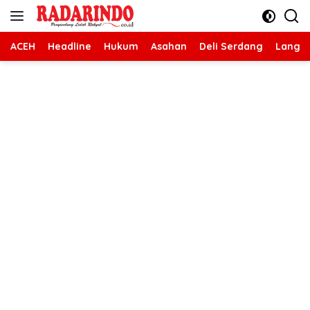
Langsung
ke
konten
ACEH
Headline
Hukum
Asahan
Deli Serdang
Langk