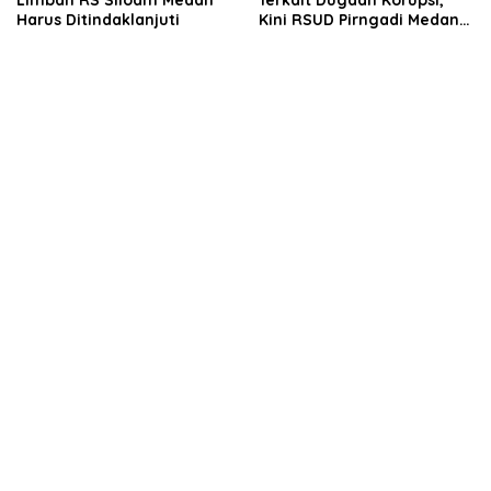
Limbah RS Siloam Medan
Terkait Dugaan Korupsi,
Harus Ditindaklanjuti
Kini RSUD Pirngadi Medan
Digeledah Kejari