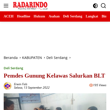
Langsung
ke
konten
ACEH
Headline
Hukum
Asahan
Deli Serdang
Langkat
Binja
Beranda
KABUPATEN
Deli Serdang
Deli Serdang
Pemdes Gunung Kelawas Salurkan BLT
Erwin Fals
195 Views
Selasa, 13 September 2022