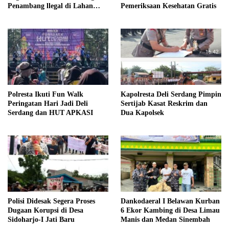
Penambang llegal di Lahan
Pemeriksaan Kesehatan Gratis
Negara
Polresta Ikuti Fun Walk
Kapolresta Deli Serdang Pimpin
Peringatan Hari Jadi Deli
Sertijab Kasat Reskrim dan
Serdang dan HUT APKASI
Dua Kapolsek
Polisi Didesak Segera Proses
Dankodaeral I Belawan Kurban
Dugaan Korupsi di Desa
6 Ekor Kambing di Desa Limau
Sidoharjo-I Jati Baru
Manis dan Medan Sinembah