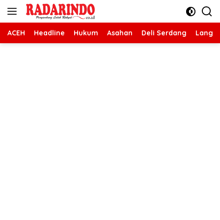
Langsung
ke
konten
ACEH
Headline
Hukum
Asahan
Deli Serdang
Langk