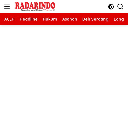
Langsung
ke
konten
ACEH
Headline
Hukum
Asahan
Deli Serdang
Langk