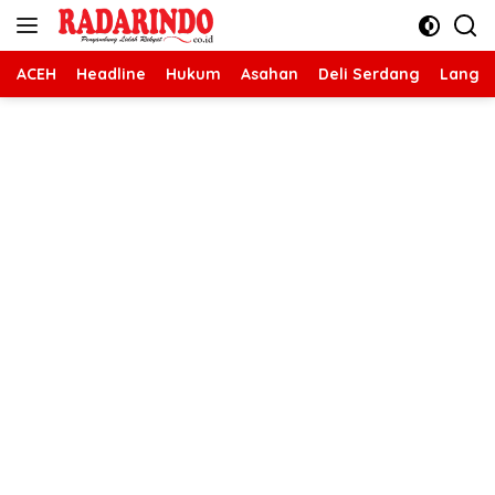
Langsung
ke
konten
ACEH
Headline
Hukum
Asahan
Deli Serdang
Langk