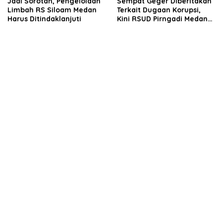
Jadi Sorotan, Pengelolaan
Sempat Geger Diberitakan
Limbah RS Siloam Medan
Terkait Dugaan Korupsi,
Harus Ditindaklanjuti
Kini RSUD Pirngadi Medan
Digeledah Kejari