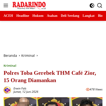
Langsung
ke
konten
ACEH
Headline
Hukum
Asahan
Deli Serdang
Langkat
Binja
Beranda
Kriminal
Kriminal
Polres Toba Gerebek THM Café Zior,
15 Orang Diamankan
Erwin Fals
478 Views
Jumat, 12 Juni 2026