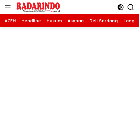
Langsung
ke
konten
ACEH
Headline
Hukum
Asahan
Deli Serdang
Langk