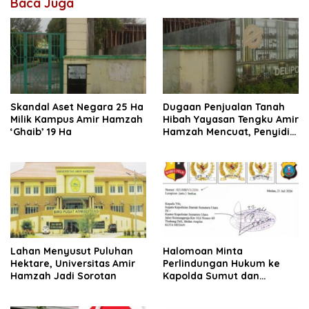
Baca Juga
Skandal Aset Negara 25 Ha
Dugaan Penjualan Tanah
Milik Kampus Amir Hamzah
Hibah Yayasan Tengku Amir
‘Ghaib’ 19 Ha
Hamzah Mencuat, Penyidik
Diminta Usut
Lahan Menyusut Puluhan
Halomoan Minta
Hektare, Universitas Amir
Perlindungan Hukum ke
Hamzah Jadi Sorotan
Kapolda Sumut dan
Sejumlah Institusi Terkait
Kasus PT Sompo