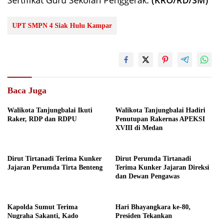
Sertifikat Guru Sekolah Penggerak.
(KRO/RD/SM)
UPT SMPN 4 Siak Hulu Kampar
Baca Juga
Walikota Tanjungbalai Ikuti
Walikota Tanjungbalai Hadiri
Raker, RDP dan RDPU
Penutupan Rakernas APEKSI
XVIII di Medan
Dirut Tirtanadi Terima Kunker
Dirut Perumda Tirtanadi
Jajaran Perumda Tirta Benteng
Terima Kunker Jajaran Direksi
dan Dewan Pengawas
Kapolda Sumut Terima
Hari Bhayangkara ke-80,
Nugraha Sakanti, Kado
Presiden Tekankan