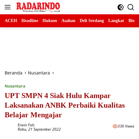
Langsung
ke
konten
ACEH
Headline
Hukum
Asahan
Deli Serdang
Langkat
Binja
Beranda
Nusantara
Nusantara
UPT SMPN 4 Siak Hulu Kampar
Laksanakan ANBK Perbaiki Kualitas
Belajar Mengajar
Erwin Fals
330 Views
Rabu, 21 September 2022