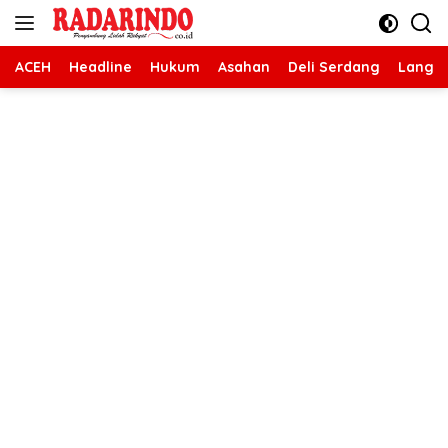
Langsung
ke
konten
ACEH
Headline
Hukum
Asahan
Deli Serdang
Langk