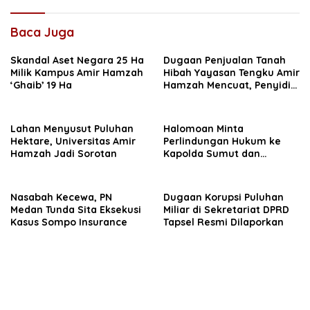
Baca Juga
Skandal Aset Negara 25 Ha
Dugaan Penjualan Tanah
Milik Kampus Amir Hamzah
Hibah Yayasan Tengku Amir
‘Ghaib’ 19 Ha
Hamzah Mencuat, Penyidik
Diminta Usut
Lahan Menyusut Puluhan
Halomoan Minta
Hektare, Universitas Amir
Perlindungan Hukum ke
Hamzah Jadi Sorotan
Kapolda Sumut dan
Sejumlah Institusi Terkait
Kasus PT Sompo
Nasabah Kecewa, PN
Dugaan Korupsi Puluhan
Medan Tunda Sita Eksekusi
Miliar di Sekretariat DPRD
Kasus Sompo Insurance
Tapsel Resmi Dilaporkan