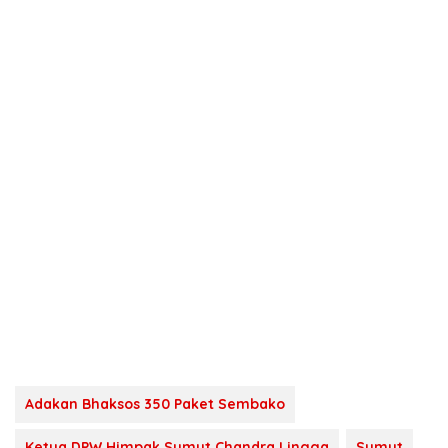
Adakan Bhaksos 350 Paket Sembako
Ketua DPW Himpak Sumut Chandra Lingga
Sumut