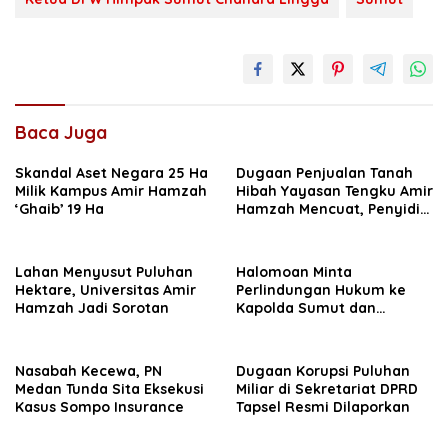
Baca Juga
Skandal Aset Negara 25 Ha
Dugaan Penjualan Tanah
Milik Kampus Amir Hamzah
Hibah Yayasan Tengku Amir
‘Ghaib’ 19 Ha
Hamzah Mencuat, Penyidik
Diminta Usut
Lahan Menyusut Puluhan
Halomoan Minta
Hektare, Universitas Amir
Perlindungan Hukum ke
Hamzah Jadi Sorotan
Kapolda Sumut dan
Sejumlah Institusi Terkait
Kasus PT Sompo
Nasabah Kecewa, PN
Dugaan Korupsi Puluhan
Medan Tunda Sita Eksekusi
Miliar di Sekretariat DPRD
Kasus Sompo Insurance
Tapsel Resmi Dilaporkan