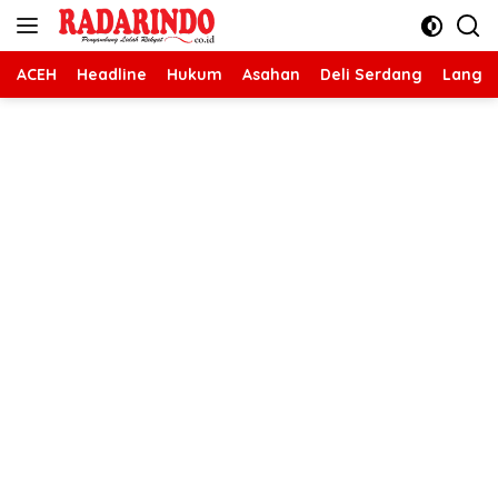
Langsung
ke
konten
ACEH
Headline
Hukum
Asahan
Deli Serdang
Langk