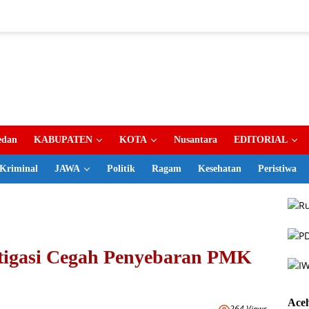
dan
KABUPATEN
KOTA
Nusantara
EDITORIAL
Kriminal
JAWA
Politik
Ragam
Kesehatan
Peristiwa
itigasi Cegah Penyebaran PMK
Ace
264 Views