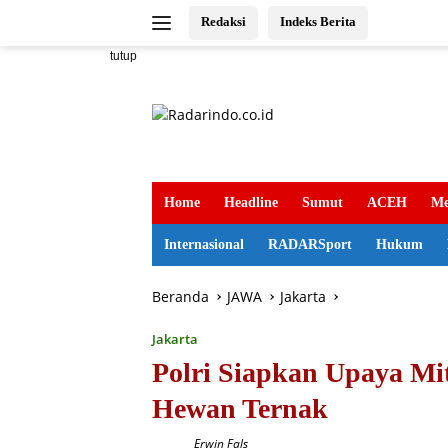
Langsung
Redaksi
Indeks Berita
ke
konten
tutup
Home
Headline
Sumut
ACEH
Me
Internasional
RADARSport
Hukum
Beranda
JAWA
Jakarta
Jakarta
Polri Siapkan Upaya M
Hewan Ternak
Erwin Fals