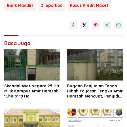
Bank Mandiri
Dilaporkan
Kasus Kredit Macet
Baca Juga
Skandal Aset Negara 25 Ha
Dugaan Penjualan Tanah
Milik Kampus Amir Hamzah
Hibah Yayasan Tengku Amir
‘Ghaib’ 19 Ha
Hamzah Mencuat, Penyidik
Diminta Usut