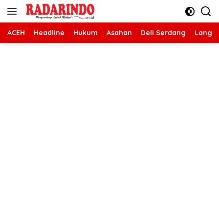
Langsung
ke
konten
ACEH
Headline
Hukum
Asahan
Deli Serdang
Langk